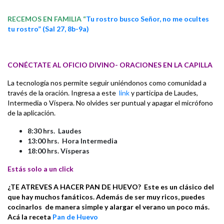
RECEMOS EN FAMILIA “
Tu rostro busco Señor, no me ocultes
tu rostro” (Sal 27, 8b-9a)
CONÉCTATE AL OFICIO DIVINO- ORACIONES EN LA CAPILLA
La tecnología nos permite seguir uniéndonos como comunidad a
través de la oración. Ingresa a este
link
y participa de Laudes,
Intermedia o Víspera. No olvides ser puntual y apagar el micrófono
de la aplicación.
8:30 hrs. Laudes
13:00 hrs. Hora Intermedia
18:00 hrs. Vísperas
Estás solo a un click
¿TE ATREVES A HACER PAN DE HUEVO?
Este es un clásico del
que hay muchos fanáticos. Además de ser muy ricos, puedes
cocinarlos de manera simple y alargar el verano un poco más.
Acá la receta
Pan de Huevo