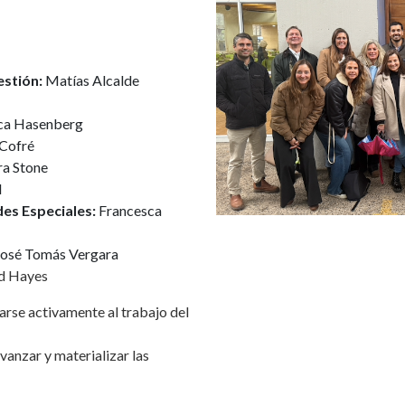
estión:
Matías Alcalde
ca Hasenberg
 Cofré
ra Stone
l
es Especiales:
Francesca
osé Tomás Vergara
d Hayes
rse activamente al trabajo del
vanzar y materializar las