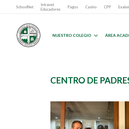
Intranet
SchoolNet
Pagos
Casino
CPP
Exalu
Educadores
NUESTRO COLEGIO
ÁREA ACAD
CENTRO DE PADRE