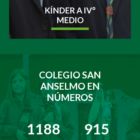
KÍNDER A IV°
MEDIO
COLEGIO SAN
ANSELMO EN
NÚMEROS
1538
915