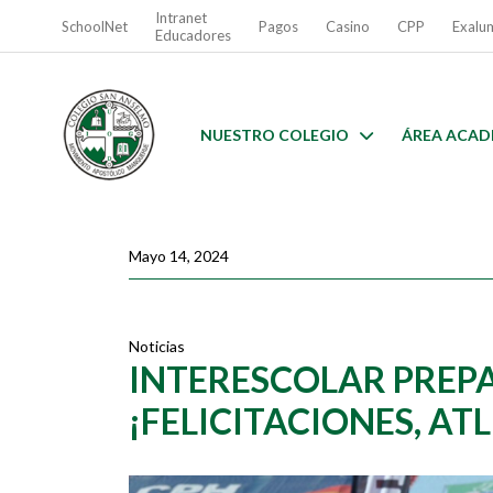
Intranet
SchoolNet
Pagos
Casino
CPP
Exalu
Educadores
NUESTRO COLEGIO
ÁREA ACAD
Mayo 14, 2024
Noticias
INTERESCOLAR PREP
¡FELICITACIONES, AT