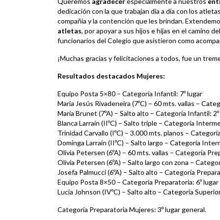
Queremos
agradecer
especialmente a nuestros
ent
dedicación con la que trabajan día a día con los atletas
compañía y la contención que les brindan. Extendemo
atletas
, por apoyar a sus hijos e hijas en el camino 
funcionarios del Colegio que asistieron como acompa
¡Muchas gracias y felicitaciones a todos, fue un tre
Resultados destacados Mujeres:
Equipo Posta 5×80 – Categoría Infantil: 7º lugar
María Jesús Rivadeneira (7ºC) – 60 mts. vallas – Catego
María Brunet (7ºA) – Salto alto – Categoría Infantil: 2º
Blanca Larraín (IIºC) – Salto triple – Categoría Interme
Trinidad Carvallo (IºC) – 3.000 mts. planos – Categorí
Dominga Larraín (IIºC) – Salto largo – Categoría Inter
Olivia Petersen (6ºA) – 60 mts. vallas – Categoría Prep
Olivia Petersen (6ºA) – Salto largo con zona – Categor
Josefa Palmucci (6ºA) – Salto alto – Categoría Preparat
Equipo Posta 8×50 – Categoría Preparatoria: 6º lugar
Lucía Johnson (IVºC) – Salto alto – Categoría Superior
Categoría Preparatoria Mujeres: 3º lugar general.