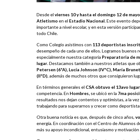
Desde el
viernes 10 y hasta el domingo 12 de mayo
Atletismo
en el
Estadio Nacional
. Este evento dep
importante a nivel escolar, y en esta versión partici
todo Chile.
Como Colegio asistimos con
113 deportistas inscri
desempeño de cada uno de ellos. Logramos buenos res
especialmente nuestra categoría
Preparatoria de m
lugar
. Destacamos también a nuestros atletas que o
Petersen (6ºA), Lucía Johnson (IVºC), María Brunet
(IIºD)
, además de muchos otros que consiguieron luga
En términos generales el
CSA obtuvo el 13avo lugar
competencia. En
Hombres,
se ubicó en la
7ma posic
resultados nos dejan contentos y optimistas, a la vez
trabajando para superarnos y crecer como deportista
Otra buena noticia es que, después de cinco años,
vo
energía. En coordinación con el Centro de Alumnos 
más su apoyo incondicional, entusiasmo y motivación a