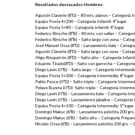
Resultados destacados Hombres:
Agustín Claverie (8ºD) – 80 mts. planos – Categoría Inf
Equipo Posta 4×200 – Categoría Infantil: 4º lugar
Equipo Posta 5×80 – Categoría Infantil: 4º lugar
Federico Rinsche (8ºB) – 80 mts. con vallas – Categoría
Federico Rinsche (8ºB) – Salto largo con zona – Categor
José Manuel Ossa (8ºD) – Lanzamiento bala – Categoría
Agustín Claverie (8ºD) – Salto largo con zona – Categor
Iñigo Risopatrón (8ºD) – Salto alto – Categoría Infantil
Eduardo Tirado(8ºD) – Salto con garrocha – Categoría I
Diego Lavín (IIºB) – Salto largo – Categoría Intermedia
Equipo Posta 5×300 – Categoría Intermedia: 8º lugar
Pablo Pesce (IIºD) – Salto triple – Categoría Intermedi
Pelayo Buzeta (IIºD)- Salto triple – Categoría Intermed
Diego Lavín (IIºB) – Lanzamiento bala – Categoría Inte
Diego Lavín (IIºB) – Lanzamiento jabalina – Categoría 
Equipo Posta 4×100 – Categoría Intermedia: 5º lugar
Domingo Makuc (6ºB) – Lanzamiento pelotita 200 grs. 
Domingo Makuc (6ºB) – Salto alto – Categoría Preparat
Nicolás Ossa (6ºB) – Lanzamiento pelotita 200 grs. – C