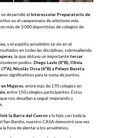
se desarrolló el
Interescolar Preparatorio de
ortivo es el campeonato de atletismo más
paron más de 3.000 deportistas de colegios de
tos
, y el espíritu anselmino se vio en el
ultados en todas las disciplinas, sobresaliendo
ujeres
, la que obtuvo un importante
tercer
btuvieron podios:
Diego Lavín (IIºB), Olivia
 (7ºA), Nicolás Ossa (6ºB) y Pelayo Buzeta
res significativos para la suma de puntos.
 en Mujeres
, entre más de 170 colegios en
ión
, entre 150 colegios participantes. Estos
 que nos desafían a seguir mejorando y
s.
lvió la Barra del Cuervo
y lo hizo con toda la
del San Benito, nuestro CASA demostró una vez
 la hora de alentar a los anselminos.