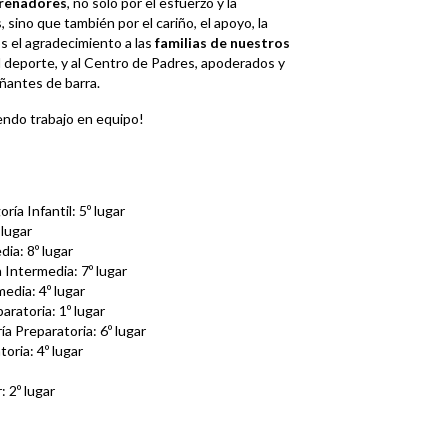
renadores
, no solo por el esfuerzo y la
, sino que también por el cariño, el apoyo, la
s el agradecimiento a las
familias de nuestros
del deporte, y al Centro de Padres, apoderados y
ñantes de barra.
mendo trabajo en equipo!
ría Infantil: 5º lugar
 lugar
dia: 8º lugar
a Intermedia: 7º lugar
media: 4º lugar
aratoria: 1º lugar
ía Preparatoria: 6º lugar
oria: 4º lugar
: 2º lugar