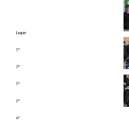
Lugar
1°
3°
5°
2°
4°