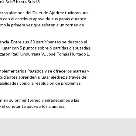
ría Sub7 hasta Sub18.
ros alumnos del Taller de Ajedrez tuvieron una
ntó con el continuo apoyo de sus papás durante
mo la primera vez que asisten a un torneo de
ncia. Entre sus 30 participantes se destacó el
 lugar con 5 puntos sobre 6 partidas disputadas.
lizaron Raúl Undurraga V., José Tomás Hurtado L.
omplementarios Pagados y se ofrece los martes y
estudiantes aprenden a jugar ajedrez a través de
habilidades como la resolución de problemas,
ión en su primer torneo y agradecemos a las
 y el constante apoyo a los alumnos.