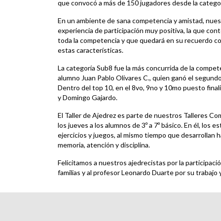
que convocó a más de 150 jugadores desde la catego
En un ambiente de sana competencia y amistad, nuest
experiencia de participación muy positiva, la que co
toda la competencia y que quedará en su recuerdo co
estas características.
La categoría Sub8 fue la más concurrida de la compete
alumno Juan Pablo Olivares C., quien ganó el segundo
Dentro del top 10, en el 8vo, 9no y 10mo puesto fina
y Domingo Gajardo.
El Taller de Ajedrez es parte de nuestros Talleres C
los jueves a los alumnos de 3º a 7º básico. En él, los 
ejercicios y juegos, al mismo tiempo que desarrollan 
memoria, atención y disciplina.
Felicitamos a nuestros ajedrecistas por la participac
familias y al profesor Leonardo Duarte por su trabajo