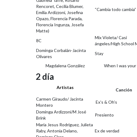
Gabriela Taffe, Rosario
Rencoret, Cecilia Blumer,
“Cambia todo cambia”
Emilia Ardizzoni, Josefina
Opazo, Florencia Parada,
Florencia Ingunza, Josefa
Matte)
Mix Violeta/ Casi
8C
ángeles/High School 
Dominga Corbalán-Jacinta
Stay
Olivares
Magdalena González
When I was your
2 día
Artistas
Canción
Carmen Giraudo/ Jacinta
Ex’s & Oh’s
Montero
Dominga Ardizzoni/M José
Presiento
Brink
Maria Jesus Rodríguez, Julieta
Raby, Antonia Delano,
Ex de verdad
Dominga Claro