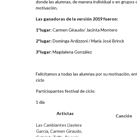
donde las alumnas, de manera individual o en grupos c
motivación.
Las ganadoras de la versión 2019 fueron:
1ºlugar:
Carmen Giraudo/ Jacinta Montero
2ºlugar:
Dominga Ardizzoni / María José Brinck
3ºlugar:
Magdalena González
Felicitamos a todas las alumnas por su motivación, e
ciclo
Particiopantes festival de ciclo:
1 día
Artistas
Canción
Las Cambiantes (Javiera
García, Carmen Giraudo,