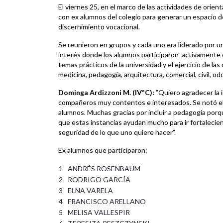
El viernes 25, en el marco de las actividades de orien
con ex alumnos del colegio para generar un espacio 
discernimiento vocacional.
Se reunieron en grupos y cada uno era liderado por 
interés donde los alumnos participaron activamente 
temas prácticos de la universidad y el ejercicio de la
medicina, pedagogía, arquitectura, comercial, civil, od
Dominga Ardizzoni M. (IVºC):
”Quiero agradecer la i
compañeros muy contentos e interesados. Se notó el c
alumnos. Muchas gracias por incluir a pedagogía porq
que estas instancias ayudan mucho para ir fortalecie
seguridad de lo que uno quiere hacer”.
Ex alumnos que participaron:
1
ANDRÉS ROSENBAUM
2
RODRIGO GARCÍA
3
ELNA VARELA
4
FRANCISCO ARELLANO
5
MELISA VALLESPIR