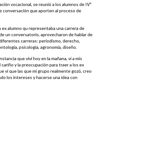
tación vocacional, se reunió a los alumnos de IVº
de conversación que aporten al proceso de
un ex alumno qu representaba una carrera de
de un conversatorio, aprovecharon de hablar de
s diferentes carreras: periodismo, derecho,
ontología, psicología, agronomía, diseño.
nstancia que viví hoy en la mañana, vi a mis
ariño y la preocupación para traer a los ex
ue vi que las que mi grupo realmente gozó, creo
ndo los intereses y hacerse una idea con