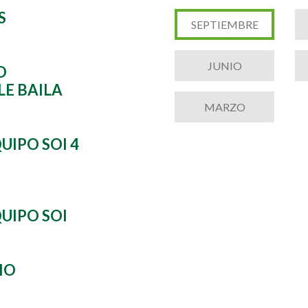
S
SEPTIEMBRE
JUNIO
D
LE BAILA
MARZO
UIPO SOI 4
UIPO SOI
IO