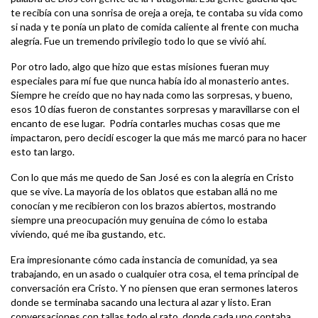
te recibía con una sonrisa de oreja a oreja, te contaba su vida como
si nada y te ponía un plato de comida caliente al frente con mucha
alegría. Fue un tremendo privilegio todo lo que se vivió ahí.
Por otro lado, algo que hizo que estas misiones fueran muy
especiales para mí fue que nunca había ido al monasterio antes.
Siempre he creído que no hay nada como las sorpresas, y bueno,
esos 10 días fueron de constantes sorpresas y maravillarse con el
encanto de ese lugar. Podría contarles muchas cosas que me
impactaron, pero decidí escoger la que más me marcó para no hacer
esto tan largo.
Con lo que más me quedo de San José es con la alegría en Cristo
que se vive. La mayoría de los oblatos que estaban allá no me
conocían y me recibieron con los brazos abiertos, mostrando
siempre una preocupación muy genuina de cómo lo estaba
viviendo, qué me iba gustando, etc.
Era impresionante cómo cada instancia de comunidad, ya sea
trabajando, en un asado o cualquier otra cosa, el tema principal de
conversación era Cristo. Y no piensen que eran sermones lateros
donde se terminaba sacando una lectura al azar y listo. Eran
conversaciones con tallas todo el rato, donde cada uno contaba