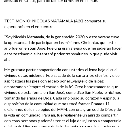
amistad en Cristo, para fortalecer la misión en común.
TESTIMONIO: NICOLÁS MATAMALA (A20) comparte su
experiencia en el encuentro.
“Soy Nicolás Matamala, de la generación 2020, y este verano tuve
la oportunidad de participar en las misiones Chelenko, que este
año fueron en San José. Fue una gran alegría que me pidieran hacer
este testimonio e intentaré poder transmitirles lo que pude vivir
ahí.
Me gustaría partir compartiendo con ustedes el lema bajo el cual
vivimos estas misiones. Fue sacado de la carta a los Efesios, y dice
así: “calzaos los pies con el celo por el Evangelio de la paz,
embrazando siempre el escudo de la fe”. Creo honestamente que
vivimos de esta forma en San José, como dice San Pablo, lo hicimos
tomando las armas de Dios. Cada uno puso su corazón y espíritu a
disposición de la comunidad que nos tocó formar. Éramos 11
exalumnos de los colegios del MAM, con una gran sed de Dios y de
la vida en comunidad. Para mí, fue realmente un agrado compartir
con esas personas y además tener el lujo de ir juntos a compartir la
palabra de Dios con gente de la Patagonia. Esa gente gaucha que