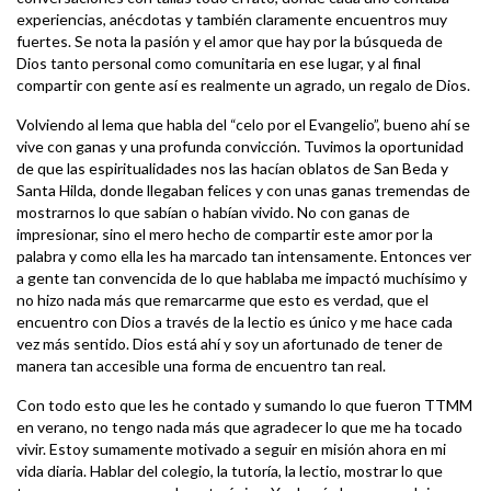
experiencias, anécdotas y también claramente encuentros muy
fuertes. Se nota la pasión y el amor que hay por la búsqueda de
Dios tanto personal como comunitaria en ese lugar, y al final
compartir con gente así es realmente un agrado, un regalo de Dios.
Volviendo al lema que habla del “celo por el Evangelio”, bueno ahí se
vive con ganas y una profunda convicción. Tuvimos la oportunidad
de que las espiritualidades nos las hacían oblatos de San Beda y
Santa Hilda, donde llegaban felices y con unas ganas tremendas de
mostrarnos lo que sabían o habían vivido. No con ganas de
impresionar, sino el mero hecho de compartir este amor por la
palabra y como ella les ha marcado tan intensamente. Entonces ver
a gente tan convencida de lo que hablaba me impactó muchísimo y
no hizo nada más que remarcarme que esto es verdad, que el
encuentro con Dios a través de la lectio es único y me hace cada
vez más sentido. Dios está ahí y soy un afortunado de tener de
manera tan accesible una forma de encuentro tan real.
Con todo esto que les he contado y sumando lo que fueron TTMM
en verano, no tengo nada más que agradecer lo que me ha tocado
vivir. Estoy sumamente motivado a seguir en misión ahora en mi
vida diaria. Hablar del colegio, la tutoría, la lectio, mostrar lo que