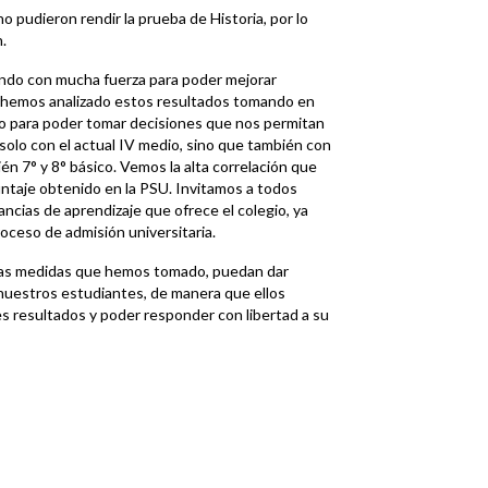
o pudieron rendir la prueba de Historia, por lo
.
ndo con mucha fuerza para poder mejorar
s, hemos analizado estos resultados tomando en
no para poder tomar decisiones que nos permitan
 solo con el actual IV medio, sino que también con
n 7° y 8° básico. Vemos la alta correlación que
ntaje obtenido en la PSU. Invitamos a todos
ncias de aprendizaje que ofrece el colegio, ya
roceso de admisión universitaria.
 las medidas que hemos tomado, puedan dar
nuestros estudiantes, de manera que ellos
res resultados y poder responder con libertad a su