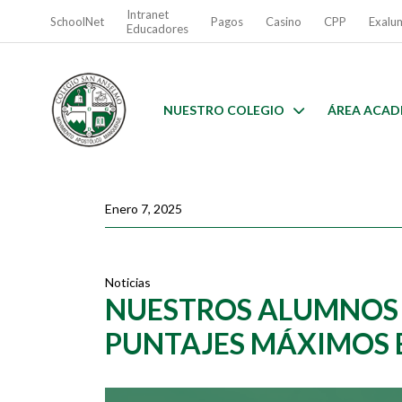
Intranet
SchoolNet
Pagos
Casino
CPP
Exalu
Educadores
NUESTRO COLEGIO
ÁREA ACAD
Enero 7, 2025
Noticias
NUESTROS ALUMNOS 
PUNTAJES MÁXIMOS E