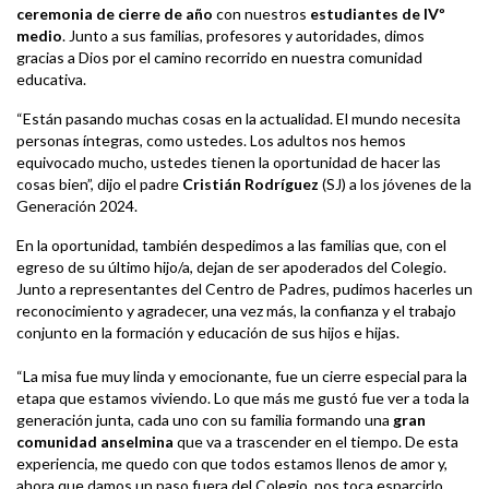
ceremonia de cierre de año
con nuestros
estudiantes de IVº
medio
. Junto a sus familias, profesores y autoridades, dimos
gracias a Dios por el camino recorrido en nuestra comunidad
educativa.
“Están pasando muchas cosas en la actualidad. El mundo necesita
personas íntegras, como ustedes. Los adultos nos hemos
equivocado mucho, ustedes tienen la oportunidad de hacer las
cosas bien”, dijo el padre
Cristián Rodríguez
(SJ) a los jóvenes de la
Generación 2024.
En la oportunidad, también despedimos a las familias que, con el
egreso de su último hijo/a, dejan de ser apoderados del Colegio.
Junto a representantes del Centro de Padres, pudimos hacerles un
reconocimiento y agradecer, una vez más, la confianza y el trabajo
conjunto en la formación y educación de sus hijos e hijas.
“La misa fue muy linda y emocionante, fue un cierre especial para la
etapa que estamos viviendo. Lo que más me gustó fue ver a toda la
generación junta, cada uno con su familia formando una
gran
comunidad anselmina
que va a trascender en el tiempo. De esta
experiencia, me quedo con que todos estamos llenos de amor y,
ahora que damos un paso fuera del Colegio, nos toca esparcirlo