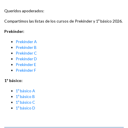
Queridos apoderados:
Compartimos las listas de los cursos de Prekínder y 1º básico 2026.
Prekínder:
Prekínder A
Prekínder B
Prekínder C
Prekínder D
Prekínder E
Prekínder F
1º básico:
1º básico A
1º básico B
1º básico C
1º básico D