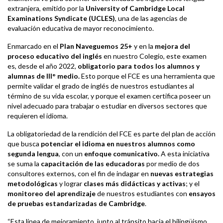
extranjera, emitido por la
University of Cambridge Local
Examinations Syndicate (UCLES)
, una de las agencias de
evaluación educativa de mayor reconocimiento.
Enmarcado en el
Plan Naveguemos 25+
y en la
mejora del
proceso educativo del inglés
en nuestro Colegio, este examen
es, desde el año 2022,
obligatorio para todos los alumnos y
alumnas de III° medio.
Esto porque el FCE es una herramienta que
permite validar el grado de inglés de nuestros estudiantes al
término de su vida escolar, y porque el examen certifica poseer un
nivel adecuado para trabajar o estudiar en diversos sectores que
requieren el idioma.
La obligatoriedad de la rendición del FCE es parte del plan de acción
que busca
potenciar el idioma en nuestros alumnos como
segunda lengua
, con un
enfoque comunicativo.
A esta iniciativa
se suma la
capacitación de las educadoras
por medio de dos
consultores externos, con el fin de indagar en
nuevas estrategias
metodológicas
y lograr
clases más didácticas y activas
; y el
monitoreo del aprendizaje
de nuestros estudiantes con
ensayos
de pruebas estandarizadas de Cambridge
.
“Esta línea de mejoramiento, junto al tránsito hacia el bilingüismo