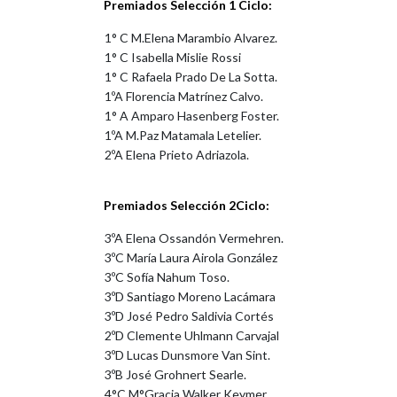
Premiados Selección 1 Ciclo:
1° C M.Elena Marambio Alvarez.
1° C Isabella Mislie Rossi
1° C Rafaela Prado De La Sotta.
1ºA Florencia Matrínez Calvo.
1° A Amparo Hasenberg Foster.
1ºA M.Paz Matamala Letelier.
2ºA Elena Prieto Adriazola.
Premiados Selección 2Ciclo:
3ºA Elena Ossandón Vermehren.
3ºC María Laura Airola González
3ºC Sofía Nahum Toso.
3ºD Santiago Moreno Lacámara
3ºD José Pedro Saldivia Cortés
2ºD Clemente Uhlmann Carvajal
3ºD Lucas Dunsmore Van Sint.
3ºB José Grohnert Searle.
4°C M°Gracia Walker Keymer