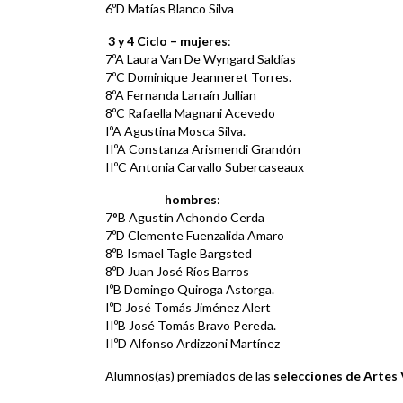
6ºD Matías Blanco Silva
3 y 4 Ciclo –
mujeres
:
7ºA Laura Van De Wyngard Saldías
7ºC Dominique Jeanneret Torres.
8ºA Fernanda Larraín Jullian
8ºC Rafaella Magnani Acevedo
IºA Agustina Mosca Silva.
IIºA Constanza Arismendi Grandón
IIºC Antonia Carvallo Subercaseaux
hombres
:
7°B Agustín Achondo Cerda
7ºD Clemente Fuenzalida Amaro
8ºB Ismael Tagle Bargsted
8ºD Juan José Ríos Barros
IºB Domingo Quiroga Astorga.
IºD José Tomás Jiménez Alert
IIºB José Tomás Bravo Pereda.
IIºD Alfonso Ardizzoni Martínez
Alumnos(as) premiados de las
selecciones de Artes 