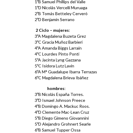
1ºB Samuel Phillips del Valle
1ºD Nicolás Vercelli Muruaga
2ºB Tomás Betteley Cerveró
2ºD Benjamín Serrano
2 Ciclo –
mujeres
:
3ºA Magdalena Buzeta Grez
3ºC Gracia Muñoz Barbieri
4ºA Amanda Biggs Larraín
4ºC Lourdes Pinto Ponti
5ºA Jacinta Lyng Gazzana
5ºC Isidora Lutz Lavín
6ºA M° Guadalupe Ibarra Terrazas
6ºC Magdalena Brieva Ibáñez
hombres
:
3ºB Nicolás España Torres.
3ºD Ismael Johnson Preece
4ºB Domingo A. Mackuc Roos.
4ºD Clemente Mac-Lean Cruz
5ºB Diego Gimeno Giovannini
5ºD Alejandro Grohnert Searle
6ºB Samuel Tupper Ossa