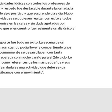
ctividades lúdicas con todos los profesores de
d y respeto fue destacable durante la jornada, la
o algo positivo y que sorprende día a día. Hubo
vidades se pudiesen realizar con éxito y todos
onrisa en las caras y sin duda agotados por
o que el encuentro fue realmente un día único y
deporte fue todo un éxito. La escena de un
s aun cuando podia llover y compartiendo unos
ue comúnmente se desarrollaban con tanta
reparada con mucho cariño para el 2do ciclo. Lo
ar como referentes de los más pequeños y sus
 Sin duda es una actividad que debe seguir
vibramos con el movimiento”.