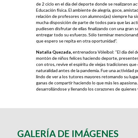
de 2 ciclo en el día del deporte donde se realizaron a
Educación física. El ambiente de alegría, goce, amista
relación de profesores con alumnos(as) siempre ha sid
mucha disposición de parte de todos para que las acti
pudiesen disfrutar de ellas finalizando con una gran s
entregar todo su esfuerzo. Sólo terminar mencionand
que espero se repita en otra oportunidad”.
Natalia Quezada,
entrenadora Vóleibol: “El día del 
montón de niños felices haciendo deporte, presente
con otros, revive el espíritu de viejas tradiciones q
naturalidad antes de la pandemia. Fue una actividad p
lindo de ver a los tutores mayores retomando su lug
ganas de compartir haciendo lo que más les apasiona.
desarrollándose y llenando los corazones de quienes 
GALERÍA DE IMÁGENES