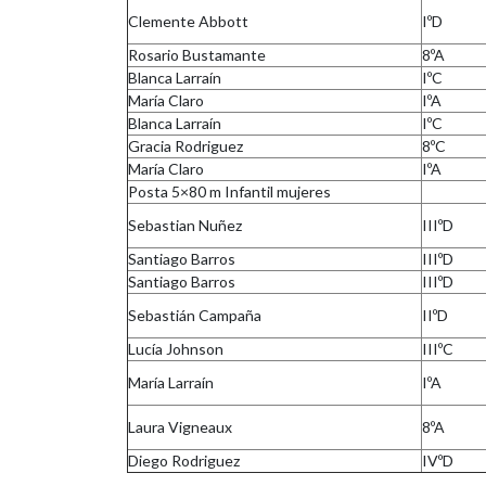
Clemente Abbott
IºD
Rosario Bustamante
8ºA
Blanca Larraín
IºC
María Claro
IºA
Blanca Larraín
IºC
Gracia Rodriguez
8ºC
María Claro
IºA
Posta 5×80 m Infantil mujeres
Sebastian Nuñez
IIIºD
Santiago Barros
IIIºD
Santiago Barros
IIIºD
Sebastián Campaña
IIºD
Lucía Johnson
IIIºC
María Larraín
IºA
Laura Vigneaux
8ºA
Diego Rodriguez
IVºD