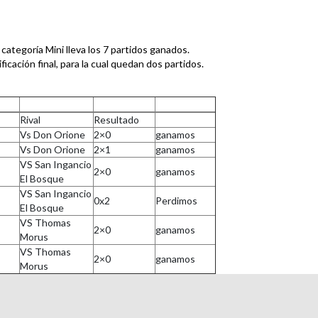
a categoría Mini lleva los 7 partidos ganados.
icación final, para la cual quedan dos partidos.
Rival
Resultado
Vs Don Orione
2×0
ganamos
Vs Don Orione
2×1
ganamos
VS San Ingancio
2×0
ganamos
El Bosque
VS San Ingancio
0x2
Perdimos
El Bosque
VS Thomas
2×0
ganamos
Morus
VS Thomas
2×0
ganamos
Morus