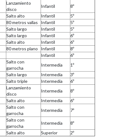
Lanzamiento
Infantil
8º
disco
Salto alto
Infantil
5º
80 metros vallas
Infantil
5º
Salto largo
Infantil
5º
Salto largo
Infantil
6º
Salto alto
Infantil
6º
80 metros plano
Infantil
8º
Infantil
6º
Salto con
Intermedia
1º
garrocha
Salto largo
Intermedia
3º
Salto triple
Intermedia
6º
Lanzamiento
Intermedia
8º
disco
Salto alto
Intermedia
6º
Salto con
Intermedia
7º
garrocha
Salto con
Intermedia
8º
garrocha
Salto alto
Superior
2º