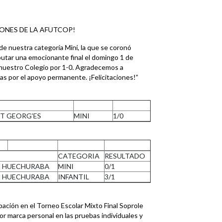
EONES DE LA AFUTCOP!
e nuestra categoría Mini, la que se coronó
utar una emocionante final el domingo 1 de
ó nuestro Colegio por 1-0. Agradecemos a
ias por el apoyo permanente. ¡Felicitaciones!”
NT GEORG’ES
MINI
1/0
CATEGORIA
RESULTADO
N HUECHURABA
MINI
0/1
N HUECHURABA
INFANTIL
3/1
pación en el Torneo Escolar Mixto Final Soprole
or marca personal en las pruebas individuales y