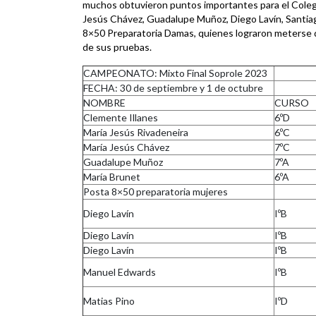
muchos obtuvieron puntos importantes para el Coleg
Jesús Chávez, Guadalupe Muñoz, Diego Lavín, Santiag
8×50 Preparatoria Damas, quienes lograron meterse d
de sus pruebas.
CAMPEONATO: Mixto Final Soprole 2023
FECHA: 30 de septiembre y 1 de octubre
NOMBRE
CURSO
Clemente Illanes
6ºD
María Jesús Rivadeneira
6ºC
María Jesús Chávez
7ºC
Guadalupe Muñoz
7ºA
María Brunet
6ºA
Posta 8×50 preparatoria mujeres
Diego Lavín
IºB
Diego Lavín
IºB
Diego Lavín
IºB
Manuel Edwards
IºB
Matias Pino
IºD