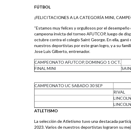
FÚTBOL
¡FELICITACIONES A LA CATEGORÍA MINI, CAMP
“Estamos muy felices y orgullosos por el desempeño d
campeona invicta del torneo AFUTCOP, luego de disp
octubre contra el colegio Saint George. En ella, gan
nuestros deportistas por este gran logro, y a su famil
Jose Luis Gilberto, entrenador.
CAMPEONATO AFUTCOP, DOMINGO 1 OCT.
FINAL MINI
SAI
CAMPEONATO UC SABADO 30 SEP
RIVAL
LINCOL
LINCOL
ATLETISMO
La selección de Atletismo tuvo una destacada partici
2023. Varios de nuestros deportistas lograron su mej