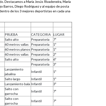
io. Destacamos a María Jesús Rivadeneira, María
o Barros, Diego Rodríguez y al equipo de posta
entro de los 3 mejores deportistas en cada una
PRUEBA
CATEGORIA
LUGAR
Salto alto
Preparatoria
7º
60 metros vallas
Preparatoria
1º
60 metros planos
Preparatoria
1º
60 metros vallas
Preparatoria
2º
Salto alto
Preparatoria
6º
Preparatoria
3º
Lanzamiento
Infantil
1º
jabalina
Salto largo
Infantil
1º
Lanzamiento bala
Infantil
3º
Salto con
Infantil
7º
garrocha
Salto con
Infantil
7º
garrocha