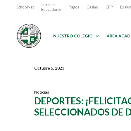
Intranet
SchoolNet
Pagos
Casino
CPP
Exalu
Educadores
NUESTRO COLEGIO
ÁREA ACAD
Octubre 5, 2023
Noticias
DEPORTES: ¡FELICITA
SELECCIONADOS DE 