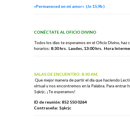
«Permaneced en mi amor»
(
Jn
15,9b
)
CONÉCTATE AL OFICIO DIVINO
Todos los días te esperamos en el Oficio Divino, haz 
horarios:
8:30 hrs. Laudes,
13:00 hrs. Hora Interme
SALAS DE ENCUENTRO: 8:30 AM.
Que mejor manera de partir el día que haciendo Lectio
virtual y nos encontremos en la Palabra. Para entrar h
1qkrjc. ¡Te esperamos!
ID de reunión: 852 550 0264
Contraseña: 1qkrjc