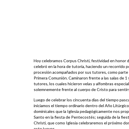
Hoy celebramos Corpus Christi, festividad en honor d
celebró en la hora de tutoría, haciendo un recorrido p
procesión acompañados por sus tutores, como parte de
Primera Comunión. Caminaron frente a las salas de 1 y
tutores, los cuales hicieron velas y alfombras especi
solemnemente frente al cuerpo de Cristo para sentirse
Luego de celebrar los cincuenta días del tiempo pasc
iniciamos el tiempo ordinario dentro del Año Litúrgic
dominicales que la Iglesia pedagógicamente nos propon
Santo en la fiesta de Pentecostés; seguida de la fies
Christi, que como Iglesia celebraremos el próximo do
este jueves.