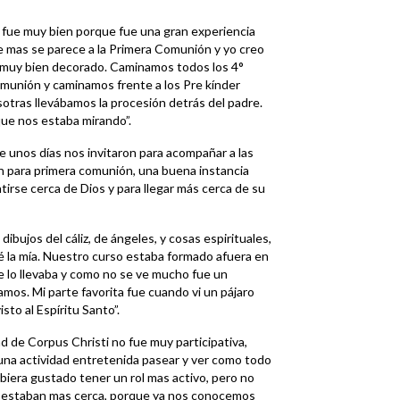
 fue muy bien porque fue una gran experiencia
ue mas se parece a la Primera Comunión y yo creo
 muy bien decorado. Caminamos todos los 4°
omunión y caminamos frente a los Pre kínder
otras llevábamos la procesión detrás del padre.
ue nos estaba mirando”.
 unos días nos invitaron para acompañar a las
n para primera comunión, una buena instancia
ntirse cerca de Dios y para llegar más cerca de su
bujos del cáliz, de ángeles, y cosas espirituales,
é la mía. Nuestro curso estaba formado afuera en
e lo llevaba y como no se ve mucho fue un
os. Mi parte favorita fue cuando vi un pájaro
to al Espíritu Santo”.
ad de Corpus Christi no fue muy participativa,
una actividad entretenida pasear y ver como todo
ubiera gustado tener un rol mas activo, pero no
ue estaban mas cerca, porque ya nos conocemos