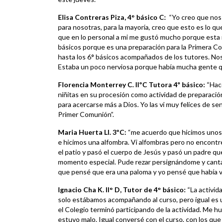
Elisa Contreras Piza, 4° básico C:
“Yo creo que nos
para nosotras, para la mayoría, creo que esto es lo q
que en lo personal a mi me gustó mucho porque esta
básicos porque es una preparación para la Primera C
hasta los 6° básicos acompañados de los tutores. Nos
Estaba un poco nerviosa porque había mucha gente q
Florencia Monterrey C. IIºC Tutora 4º básico:
“Hace
niñitas en su procesión como actividad de preparació
para acercarse más a Dios. Yo las vi muy felices de se
Primer Comunión”.
Maria Huerta Ll. 3ºC:
“me acuerdo que hicimos unos di
e hicimos una alfombra. Vi alfombras pero no encontr
el patio y pasó el cuerpo de Jesús y pasó un padre qu
momento especial. Pude rezar persignándome y cantam
que pensé que era una paloma y yo pensé que había vis
Ignacio Cha K. II° D, Tutor de 4° básico:
“La activid
solo estábamos acompañando al curso, pero igual es 
el Colegio terminó participando de la actividad. Me h
estuvo malo. Igual conversé con el curso, con los q