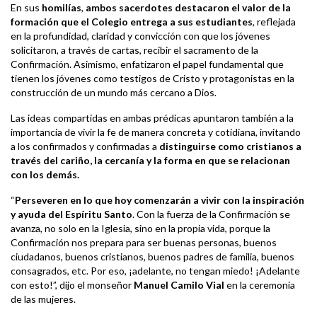
En sus
homilías
,
ambos sacerdotes destacaron el valor de la
formación que el Colegio entrega a sus estudiantes
, reflejada
en la profundidad, claridad y convicción con que los jóvenes
solicitaron, a través de cartas, recibir el sacramento de la
Confirmación. Asimismo, enfatizaron el papel fundamental que
tienen los jóvenes como testigos de Cristo y protagonistas en la
construcción de un mundo más cercano a Dios.
Las ideas compartidas en ambas prédicas apuntaron también a la
importancia de vivir la fe de manera concreta y cotidiana, invitando
a los confirmados y confirmadas a
distinguirse como cristianos a
través del cariño, la cercanía y la forma en que se relacionan
con los demás.
“
Perseveren en lo que hoy comenzarán a vivir con la inspiración
y ayuda del Espíritu Santo
. Con la fuerza de la Confirmación se
avanza, no solo en la Iglesia, sino en la propia vida, porque la
Confirmación nos prepara para ser buenas personas, buenos
ciudadanos, buenos cristianos, buenos padres de familia, buenos
consagrados, etc. Por eso, ¡adelante, no tengan miedo! ¡Adelante
con esto!”, dijo el monseñor
Manuel Camilo Vial
en la ceremonia
de las mujeres.