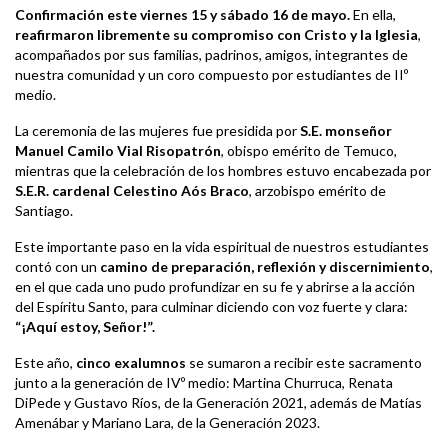
Confirmación este viernes 15 y sábado 16 de mayo.
En ella,
reafirmaron libremente su compromiso con Cristo y la Iglesia
,
acompañados por sus familias, padrinos, amigos, integrantes de
nuestra comunidad y un coro compuesto por estudiantes de IIº
medio.
La ceremonia de las mujeres fue presidida por
S.E. monseñor
Manuel Camilo Vial Risopatrón
, obispo emérito de Temuco,
mientras que la celebración de los hombres estuvo encabezada por
S.E.R. cardenal Celestino Aós Braco
, arzobispo emérito de
Santiago.
Este importante paso en la vida espiritual de nuestros estudiantes
contó con un
camino de preparación, reflexión y discernimiento
,
en el que cada uno pudo profundizar en su fe y abrirse a la acción
del Espíritu Santo, para culminar diciendo con voz fuerte y clara:
“¡Aquí estoy, Señor!”.
Este año,
cinco exalumnos
se sumaron a recibir este sacramento
junto a la generación de IVº medio: Martina Churruca, Renata
DiPede y Gustavo Ríos, de la Generación 2021, además de Matías
Amenábar y Mariano Lara, de la Generación 2023.