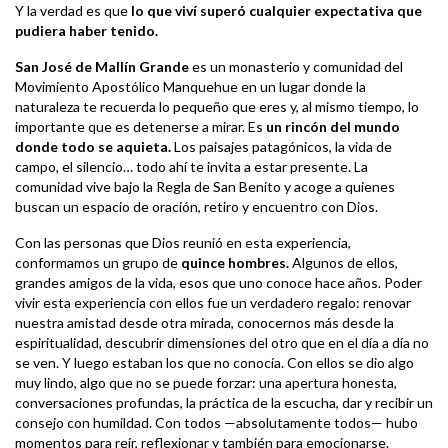
Y la verdad es que
lo que viví superó cualquier expectativa que
pudiera haber tenido.
San José de Mallín Grande
es un monasterio y comunidad del
Movimiento Apostólico Manquehue en un lugar donde la
naturaleza te recuerda lo pequeño que eres y, al mismo tiempo, lo
importante que es detenerse a mirar. Es
un rincón del mundo
donde todo se aquieta.
Los paisajes patagónicos, la vida de
campo, el silencio… todo ahí te invita a estar presente. La
comunidad vive bajo la Regla de San Benito y acoge a quienes
buscan un espacio de oración, retiro y encuentro con Dios.
Con las personas que Dios reunió en esta experiencia,
conformamos un grupo de
quince hombres.
Algunos de ellos,
grandes amigos de la vida, esos que uno conoce hace años. Poder
vivir esta experiencia con ellos fue un verdadero regalo: renovar
nuestra amistad desde otra mirada, conocernos más desde la
espiritualidad, descubrir dimensiones del otro que en el día a día no
se ven. Y luego estaban los que no conocía. Con ellos se dio algo
muy lindo, algo que no se puede forzar: una apertura honesta,
conversaciones profundas, la práctica de la escucha, dar y recibir un
consejo con humildad. Con todos —absolutamente todos— hubo
momentos para reír, reflexionar y también para emocionarse.