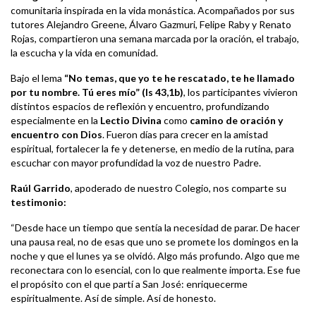
comunitaria inspirada en la vida monástica. Acompañados por sus
tutores Alejandro Greene, Álvaro Gazmuri, Felipe Raby y Renato
Rojas, compartieron una semana marcada por la oración, el trabajo,
la escucha y la vida en comunidad.
Bajo el lema
“No temas, que yo te he rescatado, te he llamado
por tu nombre. Tú eres mío” (Is 43,1b)
, los participantes vivieron
distintos espacios de reflexión y encuentro, profundizando
especialmente en la
Lectio Divina
como
camino de oración y
encuentro con Dios
. Fueron días para crecer en la amistad
espiritual, fortalecer la fe y detenerse, en medio de la rutina, para
escuchar con mayor profundidad la voz de nuestro Padre.
Raúl Garrido
, apoderado de nuestro Colegio, nos comparte su
testimonio:
“Desde hace un tiempo que sentía la necesidad de parar. De hacer
una pausa real, no de esas que uno se promete los domingos en la
noche y que el lunes ya se olvidó. Algo más profundo. Algo que me
reconectara con lo esencial, con lo que realmente importa. Ese fue
el propósito con el que partí a San José: enriquecerme
espiritualmente. Así de simple. Así de honesto.