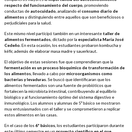
respecto del funcionamiento del cuerpo
, promoviendo
conductas de
autocuidado
, analizando el
consumo diario de
alimentos
y distinguiendo entre aquellos que son beneficiosos o
perjudiciales para la salud.
Este mismo nivel participó también en un interesante
taller de
alimentos fermentados
, dictado por la
especialista María José
Cedeño
. En esta ocasión, los estudiantes probaron kombucha y
kéfir, además de elaborar masa madre y sauerkraut.
El objetivo de estas sesiones fue que comprendieran que la
fermentación es un proceso bioquímico de transformación de
los alimentos
, llevado a cabo por
microorganismos como
bacterias y levaduras
. Se buscó que identificaran que los
alimentos fermentados son una fuente de probióticos que
fortalecen la microbiota intestinal, contribuyendo al equilibrio
biológico y al funcionamiento óptimo del sistema digestivo e
inmunológico. Los alumnos y alumnas de 5º básico se mostraron
muy entusiasmados con el taller y se comprometieron a replicar
estos alimentos en las casas.
En el caso de los
6º básicos
, los estudiantes participaron durante
este último semestre en un
proyecto científico en el que