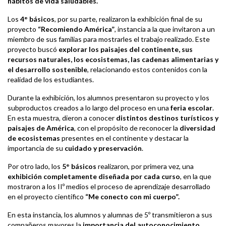
hábitos de vida saludables.
Los
4° básicos
, por su parte, realizaron la exhibición final de su
proyecto
“Recomiendo América”
, instancia a la que invitaron a un
miembro de sus familias para mostrarles el trabajo realizado. Este
proyecto buscó
explorar los paisajes del continente, sus
recursos naturales, los ecosistemas, las cadenas alimentarias y
el desarrollo sostenible
, relacionando estos contenidos con la
realidad de los estudiantes.
Durante la exhibición, los alumnos presentaron su proyecto y los
subproductos creados a lo largo del proceso en una
feria escolar
.
En esta muestra, dieron a conocer
distintos destinos turísticos y
paisajes de América
, con el propósito de reconocer la
diversidad
de ecosistemas
presentes en el continente y destacar la
importancia de su
cuidado y preservación
.
Por otro lado, los
5° básicos
realizaron, por primera vez, una
exhibición completamente diseñada por cada curso
, en la que
mostraron a los IIº medios el proceso de aprendizaje desarrollado
en el proyecto científico
“Me conecto con mi cuerpo”.
En esta instancia, los alumnos y alumnas de 5º transmitieron a sus
compañeros mayores la
importancia del autoconocimiento