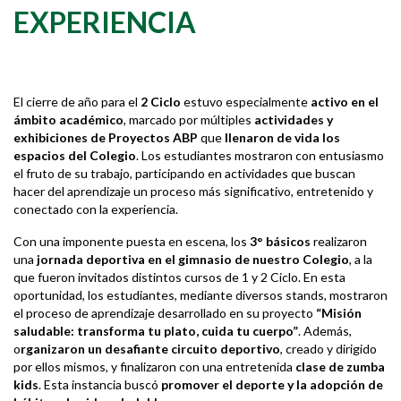
EXPERIENCIA
El cierre de año para el
2 Ciclo
estuvo especialmente
activo en el
ámbito académico
, marcado por múltiples
actividades y
exhibiciones de Proyectos ABP
que
llenaron de vida los
espacios del Colegio
. Los estudiantes mostraron con entusiasmo
el fruto de su trabajo, participando en actividades que buscan
hacer del aprendizaje un proceso más significativo, entretenido y
conectado con la experiencia.
Con una imponente puesta en escena, los
3° básicos
realizaron
una
jornada deportiva en el gimnasio de nuestro Colegio
, a la
que fueron invitados distintos cursos de 1 y 2 Ciclo. En esta
oportunidad, los estudiantes, mediante diversos stands, mostraron
el proceso de aprendizaje desarrollado en su proyecto
“Misión
saludable: transforma tu plato, cuida tu cuerpo”
. Además,
o
rganizaron un desafiante circuito deportivo
, creado y dirigido
por ellos mismos, y finalizaron con una entretenida
clase de zumba
kids
. Esta instancia buscó
promover el deporte y la adopción de