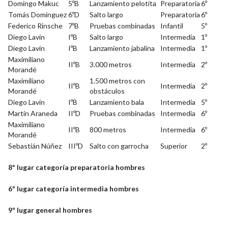
Domingo Makuc
5ºB
Lanzamiento pelotita
Preparatoria
6º
Tomás Dominguez
6ºD
Salto largo
Preparatoria
6º
Federico Rinsche
7ºB
Pruebas combinadas
Infantil
5º
Diego Lavín
IºB
Salto largo
Intermedia
1º
Diego Lavín
IºB
Lanzamiento jabalina
Intermedia
1º
Maximiliano
IIºB
3.000 metros
Intermedia
2º
Morandé
Maximiliano
1.500 metros con
IIºB
Intermedia
2º
Morandé
obstáculos
Diego Lavín
IºB
Lanzamiento bala
Intermedia
5º
Martín Araneda
IIºD
Pruebas combinadas
Intermedia
6º
Maximiliano
IIºB
800 metros
Intermedia
6º
Morandé
Sebastián Núñez
IIIºD
Salto con garrocha
Superior
2º
8º lugar categoría preparatoria hombres
6º lugar categoría intermedia hombres
9º lugar general hombres