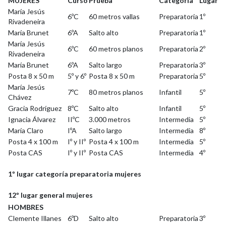
MUJERES
Curso
Prueba
Categoría
Lugar
María Jesús
6ºC
60 metros vallas
Preparatoria
1º
Rivadeneira
María Brunet
6ºA
Salto alto
Preparatoria
1º
María Jesús
6ºC
60 metros planos
Preparatoria
2º
Rivadeneira
María Brunet
6ºA
Salto largo
Preparatoria
3º
Posta 8 x 50 m
5º y 6º
Posta 8 x 50 m
Preparatoria
5º
María Jesús
7ºC
80 metros planos
Infantil
5º
Chávez
Gracia Rodríguez
8ºC
Salto alto
Infantil
5º
Ignacia Álvarez
IIºC
3.000 metros
Intermedia
5º
María Claro
IºA
Salto largo
Intermedia
8º
Posta 4 x 100 m
Iº y IIº
Posta 4 x 100 m
Intermedia
5º
Posta CAS
Iº y IIº
Posta CAS
Intermedia
4º
1º lugar categoría preparatoria mujeres
12º lugar general mujeres
HOMBRES
Clemente Illanes
6ºD
Salto alto
Preparatoria
3º