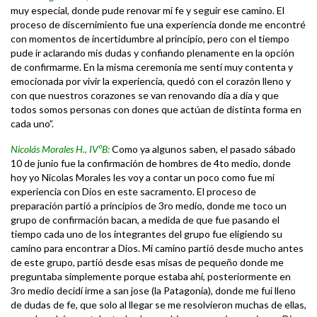
muy especial, donde pude renovar mi fe y seguir ese camino. El
proceso de discernimiento fue una experiencia donde me encontré
con momentos de incertidumbre al principio, pero con el tiempo
pude ir aclarando mis dudas y confiando plenamente en la opción
de confirmarme. En la misma ceremonia me sentí muy contenta y
emocionada por vivir la experiencia, quedó con el corazón lleno y
con que nuestros corazones se van renovando día a día y que
todos somos personas con dones que actúan de distinta forma en
cada uno”.
Nicolás Morales H., IVºB:
Como ya algunos saben, el pasado sábado
10 de junio fue la confirmación de hombres de 4to medio, donde
hoy yo Nicolas Morales les voy a contar un poco como fue mi
experiencia con Dios en este sacramento. El proceso de
preparación partió a principios de 3ro medio, donde me toco un
grupo de confirmación bacan, a medida de que fue pasando el
tiempo cada uno de los integrantes del grupo fue eligiendo su
camino para encontrar a Dios. Mi camino partió desde mucho antes
de este grupo, partió desde esas misas de pequeño donde me
preguntaba simplemente porque estaba ahí, posteriormente en
3ro medio decidí irme a san jose (la Patagonia), donde me fui lleno
de dudas de fe, que solo al llegar se me resolvieron muchas de ellas,