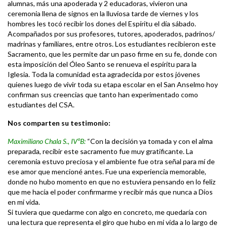
alumnas, más una apoderada y 2 educadoras, vivieron una
ceremonia llena de signos en la lluviosa tarde de viernes y los
hombres les tocó recibir los dones del Espíritu el día sábado.
Acompañados por sus profesores, tutores, apoderados, padrinos/
madrinas y familiares, entre otros. Los estudiantes recibieron este
Sacramento, que les permite dar un paso firme en su fe, donde con
esta imposición del Óleo Santo se renueva el espíritu para la
Iglesia. Toda la comunidad esta agradecida por estos jóvenes
quienes luego de vivir toda su etapa escolar en el San Anselmo hoy
confirman sus creencias que tanto han experimentado como
estudiantes del CSA.
Nos comparten su testimonio:
Maximiliano Chala S., IVºB:
“Con la decisión ya tomada y con el alma
preparada, recibir este sacramento fue muy gratificante. La
ceremonia estuvo preciosa y el ambiente fue otra señal para mí de
ese amor que mencioné antes. Fue una experiencia memorable,
donde no hubo momento en que no estuviera pensando en lo feliz
que me hacía el poder confirmarme y recibir más que nunca a Dios
en mi vida.
Si tuviera que quedarme con algo en concreto, me quedaría con
una lectura que representa el giro que hubo en mi vida a lo largo de