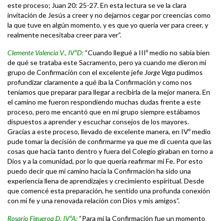
este proceso; Juan 20: 25-27. En esta lectura se ve la clara
invitación de Jesús a creer y no dejarnos cegar por creencias como
la que tuve en algún momento, y es que yo quería ver para creer, y
realmente necesitaba creer para ver”.
Clemente Valencia V., IVºD:
“Cuando llegué a IIIº medio no sabía bien
de qué se trataba este Sacramento, pero ya cuando me dieron mi
grupo de Confirmación con el excelente jefe
Jorge Vega
pudimos
profundizar claramente a qué iba la Confirmación y como nos
teníamos que preparar para llegar a recibirla de la mejor manera. En
el camino me fueron respondiendo muchas dudas frente a este
proceso, pero me encantó que en mi grupo siempre estábamos
dispuestos a aprender y escuchar consejos de los mayores.
Gracias a este proceso, llevado de excelente manera, en IVº medio
pude tomar la decisión de confirmarme ya que me di cuenta que las
cosas que hacía tanto dentro y fuera del Colegio giraban en torno a
Dios y a la comunidad, por lo que quería reafirmar mi Fe. Por esto
puedo decir que mi camino hacia la Confirmación ha sido una
experiencia llena de aprendizajes y crecimiento espiritual. Desde
que comencé esta preparación, he sentido una profunda conexión
con mi fe y una renovada relación con Dios y mis amigos”.
Rosario Figueroa D, IVºA:
“Para mí la Confirmación fue un momento