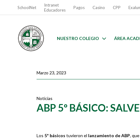
Intranet
SchoolNet
Pagos
Casino
CPP
Exalu
Educadores
NUESTRO COLEGIO
ÁREA ACAD
Marzo 23, 2023
Noticias
ABP 5º BÁSICO: SALV
Los
5º básicos
tuvieron el
lanzamiento de ABP
, que