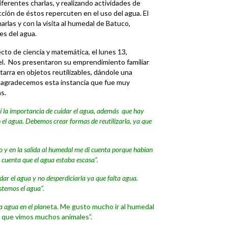
erentes charlas, y realizando actividades de
ción de éstos repercuten en el uso del agua. El
arlas y con la visita al humedal de Batuco,
s del agua.
ecto de ciencia y matemática, el lunes 13,
vel. Nos presentaron su emprendimiento familiar
atarra en objetos reutilizables, dándole una
s agradecemos esta instancia que fue muy
s.
 la importancia de cuidar el agua, además que hay
n el agua. Debemos crear formas de reutilizarla, ya que
o y en la salida al humedal me di cuenta porque habían
cuenta que el agua estaba escasa”.
r el agua y no desperdiciarla ya que falta agua.
stemos el agua”.
 agua en el pl
an
eta. Me gusto mucho ir al humedal
a que vimos muchos animales”.