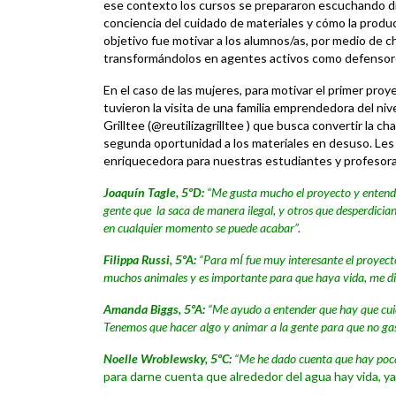
ese contexto los cursos se prepararon escuchando dif
conciencia del cuidado de materiales y cómo la produc
objetivo fue motivar a los alumnos/as, por medio de ch
transformándolos en agentes activos como defensore
En el caso de las mujeres, para motivar el primer proy
tuvieron la visita de una familia emprendedora del ni
Grilltee (@reutilizagrilltee ) que busca convertir la ch
segunda oportunidad a los materiales en desuso. Le
enriquecedora para nuestras estudiantes y profesora
Joaquín Tagle, 5ºD:
“Me gusta mucho el proyecto y entendí
gente que la saca de manera ilegal, y otros que desperdicia
en cualquier momento se puede acabar”.
Filippa Russi, 5ºA:
“Para mÍ fue muy interesante el proyect
muchos animales y es importante para que haya vida, me di 
Amanda Biggs, 5ºA:
“Me ayudo a entender que hay que cuida
Tenemos que hacer algo y animar a la gente para que no ga
Noelle Wroblewsky, 5ºC:
“Me he dado cuenta que hay poca
para darne cuenta que alrededor del agua hay vida, y